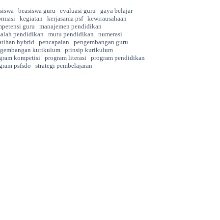
siswa
beasiswa guru
evaluasi guru
gaya belajar
ormasi
kegiatan
kerjasama psf
kewirausahaan
petensi guru
manajemen pendidikan
alah pendidikan
mutu pendidikan
numerasi
atihan hybrid
pencapaian
pengembangan guru
gembangan kurikulum
prinsip kurikulum
gram kompetisi
program literasi
program pendidikan
gram psfsdo
strategi pembelajaran