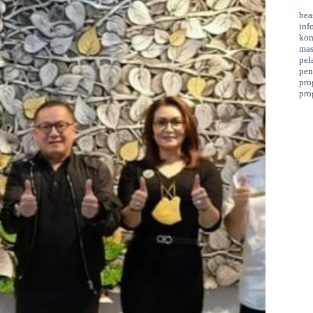
bea
inf
kom
mas
pel
pen
pro
pro