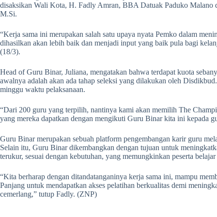
disaksikan Wali Kota, H. Fadly Amran, BBA Datuak Paduko Malano da
M.Si.
“Kerja sama ini merupakan salah satu upaya nyata Pemko dalam mening
dihasilkan akan lebih baik dan menjadi input yang baik pula bagi kelan
(18/3).
Head of Guru Binar, Juliana, mengatakan bahwa terdapat kuota sebany
awalnya adalah akan ada tahap seleksi yang dilakukan oleh Disdikbud. 
minggu waktu pelaksanaan.
“Dari 200 guru yang terpilih, nantinya kami akan memilih The Cham
yang mereka dapatkan dengan mengikuti Guru Binar kita ini kepada gu
Guru Binar merupakan sebuah platform pengembangan karir guru mela
Selain itu, Guru Binar dikembangkan dengan tujuan untuk meningkatkan 
terukur, sesuai dengan kebutuhan, yang memungkinkan peserta belajar k
“Kita berharap dengan ditandatanganinya kerja sama ini, mampu mem
Panjang untuk mendapatkan akses pelatihan berkualitas demi meningk
cemerlang,” tutup Fadly. (ZNP)