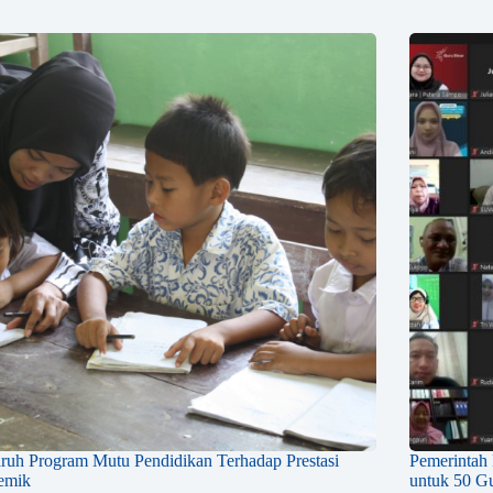
ruh Program Mutu Pendidikan Terhadap Prestasi
Pemerintah
emik
untuk 50 Gu