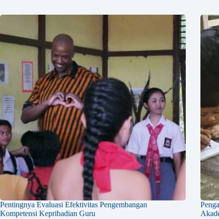
Pentingnya Evaluasi Efektivitas Pengembangan
Penga
Kompetensi Kepribadian Guru
Akad