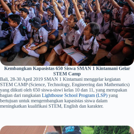
Kembangkan Kapasistas 650 Siswa SMAN 1 Kintamani Gelar
STEM Camp
Bali, 28-30 April 2019 SMAN 1 Kintamani menggelar kegiatan
STEM CAMP (Science, Technology, Engineering dan Mathematics)
yang diikuti oleh 650 siswa-siswi kelas 10 dan 11, yang merupakan
bagian dari rangkaian
Lighthouse School Program (LSP)
yang
bertujuan untuk mengembangkan kapasistas siswa dalam
meningkatkan kualifikasi STEM, English dan karakter.