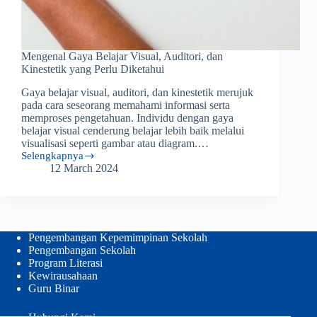
Mengenal Gaya Belajar Visual, Auditori, dan
Kinestetik yang Perlu Diketahui
Gaya belajar visual, auditori, dan kinestetik merujuk
pada cara seseorang memahami informasi serta
memproses pengetahuan. Individu dengan gaya
belajar visual cenderung belajar lebih baik melalui
visualisasi seperti gambar atau diagram.…
Selengkapnya
Mengenal
12 March 2024
Gaya
Belajar
Visual,
Auditori,
dan
Kinestetik
Pengembangan Kepemimpinan Sekolah
yang
Pengembangan Sekolah
Perlu
Program Literasi
Diketahui
Kewirausahaan
Guru Binar