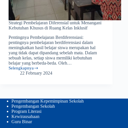
Strategi Pembelajaran Diferensial untuk Menangani
Kebutuhan Khusus di Ruang Kelas Inklusif
Pentingnya Pembelajaran Berdiferensiasi:
pentingnya pembelajaran berdiferensiasi dalam
meningkatkan hasil belajar siswa merupakan hal
yang tidak dapat dipandang sebelah mata. Dalam
sebuah kelas, setiap siswa memiliki kebutuhan
belajar yang berbeda-beda. Oleh…
Selengkapnya
Strategi
22 February 2024
Pembelajaran
Diferensial
untuk
Menangani
Kebutuhan
Khusus
Pengembangan Kepemimpinan Sekolah
di
Pengembangan Sekolah
Ruang
Program Literasi
Kelas
Kewirausahaan
Inklusif
Guru Binar