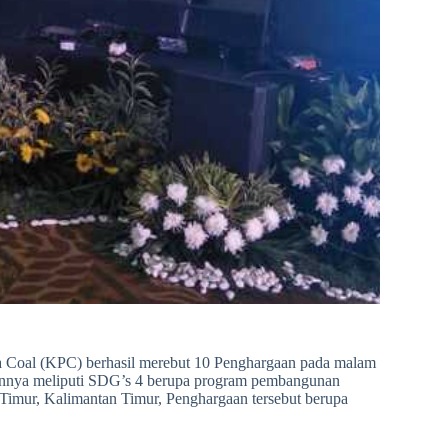
ima Coal (KPC) berhasil merebut 10 Penghargaan pada malam
annya meliputi SDG’s 4 berupa program pembangunan
Timur, Kalimantan Timur, Penghargaan tersebut berupa