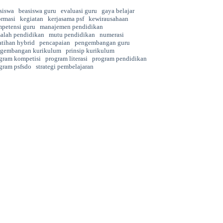
siswa
beasiswa guru
evaluasi guru
gaya belajar
ormasi
kegiatan
kerjasama psf
kewirausahaan
petensi guru
manajemen pendidikan
alah pendidikan
mutu pendidikan
numerasi
atihan hybrid
pencapaian
pengembangan guru
gembangan kurikulum
prinsip kurikulum
gram kompetisi
program literasi
program pendidikan
gram psfsdo
strategi pembelajaran