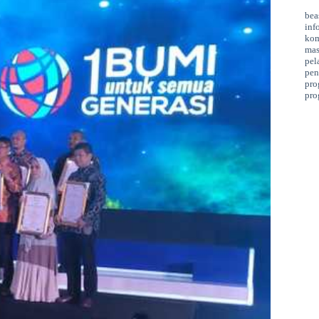
bea
inf
kom
mas
pel
pen
pro
pro