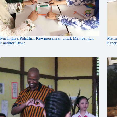
Pentingnya Pelatihan Kewirausahaan untuk Membangun
Memah
Karakter Siswa
Kiner