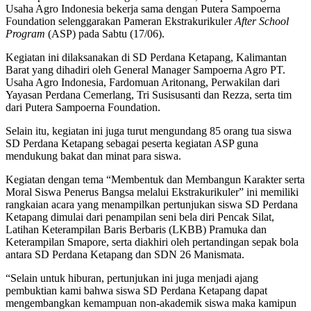
Usaha Agro Indonesia bekerja sama dengan Putera Sampoerna
Foundation selenggarakan Pameran Ekstrakurikuler
After School
Program
(ASP) pada Sabtu (17/06).
Kegiatan ini dilaksanakan di SD Perdana Ketapang, Kalimantan
Barat yang dihadiri oleh General Manager Sampoerna Agro PT.
Usaha Agro Indonesia, Fardomuan Aritonang, Perwakilan dari
Yayasan Perdana Cemerlang, Tri Susisusanti dan Rezza, serta tim
dari Putera Sampoerna Foundation.
Selain itu, kegiatan ini juga turut mengundang 85 orang tua siswa
SD Perdana Ketapang sebagai peserta kegiatan ASP guna
mendukung bakat dan minat para siswa.
Kegiatan dengan tema “Membentuk dan Membangun Karakter serta
Moral Siswa Penerus Bangsa melalui Ekstrakurikuler” ini memiliki
rangkaian acara yang menampilkan pertunjukan siswa SD Perdana
Ketapang dimulai dari penampilan seni bela diri Pencak Silat,
Latihan Keterampilan Baris Berbaris (LKBB) Pramuka dan
Keterampilan Smapore, serta diakhiri oleh pertandingan sepak bola
antara SD Perdana Ketapang dan SDN 26 Manismata.
“Selain untuk hiburan, pertunjukan ini juga menjadi ajang
pembuktian kami bahwa siswa SD Perdana Ketapang dapat
mengembangkan kemampuan non-akademik siswa maka kamipun