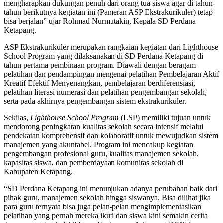
mengharapkan dukungan penuh dari orang tua siswa agar di tahun-
tahun berikutnya kegiatan ini (Pameran ASP Ekstrakurikuler) tetap
bisa berjalan” ujar Rohmad Nurmutakin, Kepala SD Perdana
Ketapang.
ASP Ekstrakurikuler merupakan rangkaian kegiatan dari Lighthouse
School Program yang dilaksanakan di SD Perdana Ketapang di
tahun pertama pembinaan program. Diawali dengan beragam
pelatihan dan pendampingan mengenai pelatihan Pembelajaran Aktif
Kreatif Efektif Menyenangkan, pembelajaran berdiferensiasi,
pelatihan literasi numerasi dan pelatihan pengembangan sekolah,
serta pada akhirnya pengembangan sistem ekstrakurikuler.
Sekilas,
Lighthouse School Program
(LSP) memiliki tujuan untuk
mendorong peningkatan kualitas sekolah secara intensif melalui
pendekatan komprehensif dan kolaboratif untuk mewujudkan sistem
manajemen yang akuntabel. Program ini mencakup kegiatan
pengembangan profesional guru, kualitas manajemen sekolah,
kapasitas siswa, dan pemberdayaan komunitas sekolah di
Kabupaten Ketapang.
“SD Perdana Ketapang ini menunjukan adanya perubahan baik dari
pihak guru, manajemen sekolah hingga siswanya. Bisa dilihat jika
para guru ternyata bisa juga pelan-pelan mengimplementasikan
pelatihan yang pernah mereka ikuti dan siswa kini semakin cerita