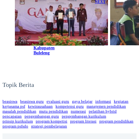
NEXT
Bupati, Puncak
Kegiatan
Cerita Safira
Lighthouse
Dewi, Guru
School Program
Muda yang
dan Serah
Mengabdi
Terima
untuk Sekolah
Program
Wilayah Kebun
kepada
Sawit
Pemerintah
Kabupaten
Buleleng
Topik Berita
beasiswa
beasiswa guru
evaluasi guru
gaya belajar
informasi
kegiatan
kerjasama psf
kewirausahaan
kompetensi guru
manajemen pendidikan
masalah pendidikan
mutu pendidikan
numerasi
pelatihan hybrid
pencapaian
pengembangan guru
pengembangan kurikulum
prinsip kurikulum
program kompetisi
program literasi
program pendidikan
program psfsdo
strategi pembelajaran